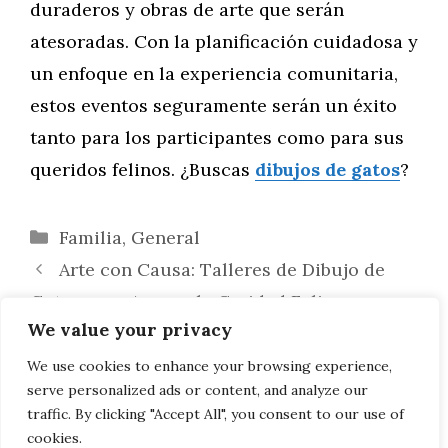
duraderos y obras de arte que serán
atesoradas. Con la planificación cuidadosa y
un enfoque en la experiencia comunitaria,
estos eventos seguramente serán un éxito
tanto para los participantes como para sus
queridos felinos. ¿Buscas
dibujos de gatos
?
Categorías
Familia
,
General
Arte con Causa: Talleres de Dibujo de
Gatos para Apoyar la Caridad Felina
We value your privacy
Inaugurando el Club del Libro de Arte
Felino: Un Espacio para Amantes del Arte y
We use cookies to enhance your browsing experience,
serve personalized ads or content, and analyze our
los Gatos
traffic. By clicking "Accept All", you consent to our use of
cookies.