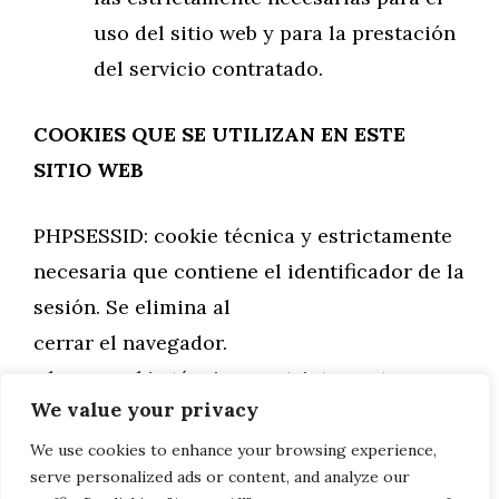
uso del sitio web y para la prestación
del servicio contratado.
COOKIES QUE SE UTILIZAN EN ESTE
SITIO WEB
PHPSESSID: cookie técnica y estrictamente
necesaria que contiene el identificador de la
sesión. Se elimina al
cerrar el navegador.
_lang: cookie técnica y estrictamente
We value your privacy
necesaria que contiene el idioma de la
sesión. Se elimina al cerrar el
We use cookies to enhance your browsing experience,
serve personalized ads or content, and analyze our
navegador.