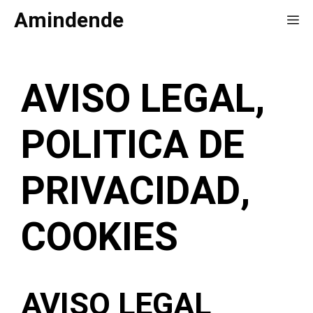
Saltar
Amindende
Me
al
contenido
AVISO LEGAL,
POLITICA DE
PRIVACIDAD,
COOKIES
AVISO LEGAL