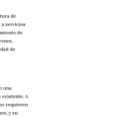
tura de
 a servicios
imiento de
renes,
idad de
en una
 existente. A
 no requieren
es, y su