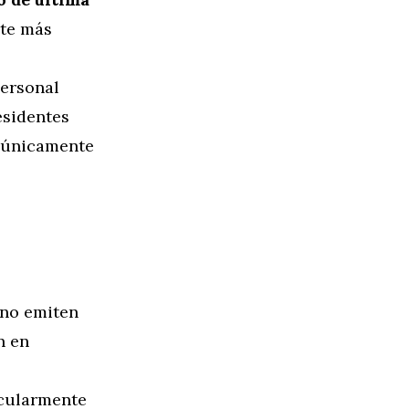
rte más
personal
esidentes
r únicamente
 no emiten
n en
ticularmente