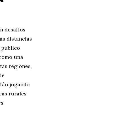
n desafíos
as distancias
 público
 como una
tas regiones,
de
stán jugando
eas rurales
s.