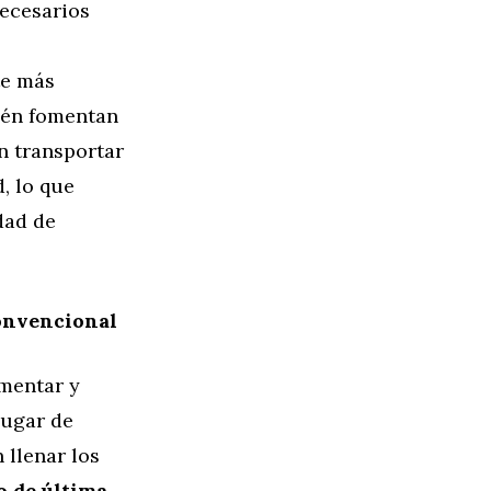
necesarios
te más
bién fomentan
n transportar
, lo que
dad de
onvencional
mentar y
lugar de
llenar los
o de última