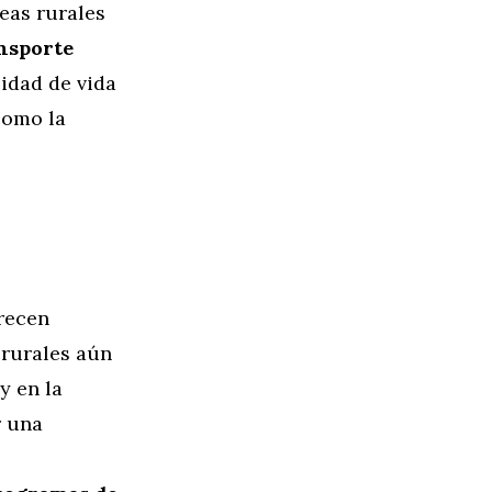
reas rurales
ansporte
lidad de vida
como la
frecen
 rurales aún
y en la
r una