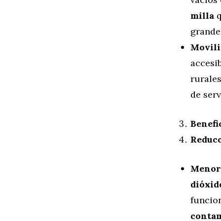
milla
q
grande
Movili
accesib
rurale
de serv
Benefi
Reducc
Menor
dióxid
funcio
conta