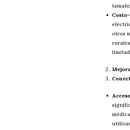
tamaño
Costo-
eléctr
otros 
rurale
limitad
Mejora
Conect
Acceso
signif
médica
utiliza