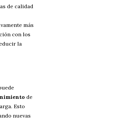
as de calidad
ativamente más
ción con los
educir la
 puede
enimiento
de
arga. Esto
eando nuevas