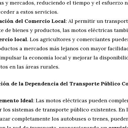
as y mercados, reduciendo el tiempo y el esfuerzo 
ceder a estos servicios.
tación del Comercio Local
: Al permitir un transpor
te de bienes y productos, las motos eléctricas tam
rcio local
. Los agricultores y comerciantes puede
oductos a mercados más lejanos con mayor facilidad
impulsar la economía local y mejorar la disponibili
os en las áreas rurales.
ión de la Dependencia del Transporte Público C
emento Ideal
: Las motos eléctricas pueden comple
 los sistemas de transporte público existentes. En 
azar completamente los autobuses o trenes, pueden 
 en la red de transporte, proporcionando un
servici