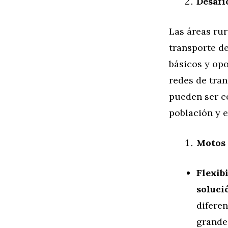
Desafí
Las áreas ru
transporte de
básicos y op
redes de tra
pueden ser c
población y e
Motos 
Flexib
soluci
diferen
grandes