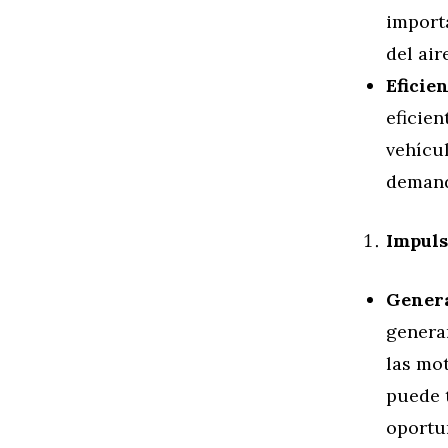
import
del air
Eficie
eficie
vehícul
demanda
Impuls
Gener
genera
las mot
puede 
oportu