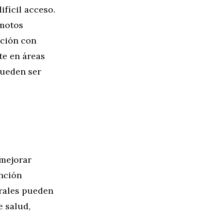
fícil acceso.
 motos
ación con
te en áreas
pueden ser
 mejorar
nción
urales pueden
e salud,