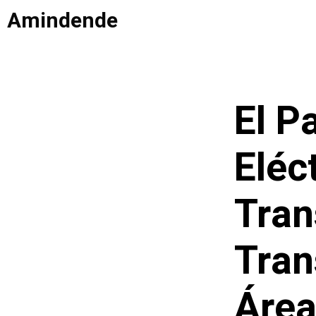
Saltar
Amindende
al
contenido
El P
Eléc
Tran
Tran
Área