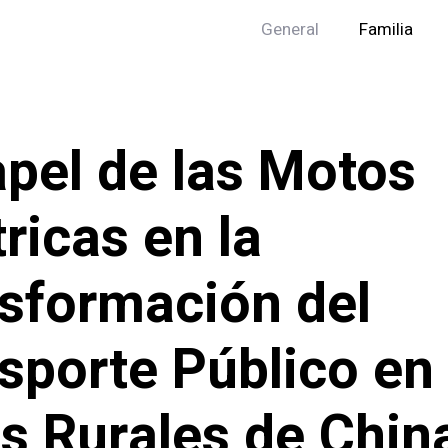
General
Familia
apel de las Motos
tricas en la
sformación del
sporte Público en 
s Rurales de Chin