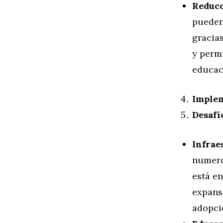
Reducc
pueden
gracias
y permi
educaci
Implem
Desafí
Infrae
numero
está en
expansi
adopci