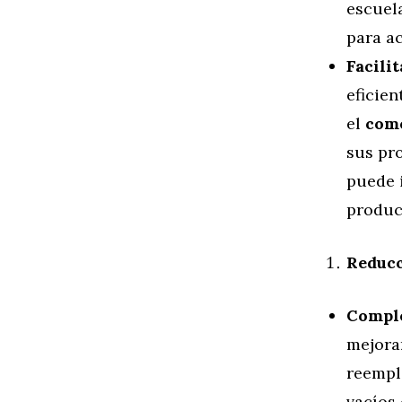
escuel
para ac
Facili
eficien
el
come
sus pr
puede 
product
Reducc
Compl
mejorar
reempl
vacíos