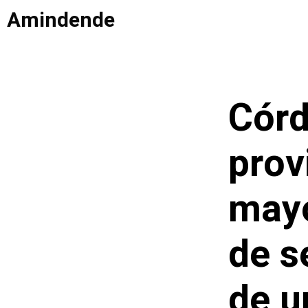
Saltar
Amindende
al
contenido
Córd
prov
may
de s
de u