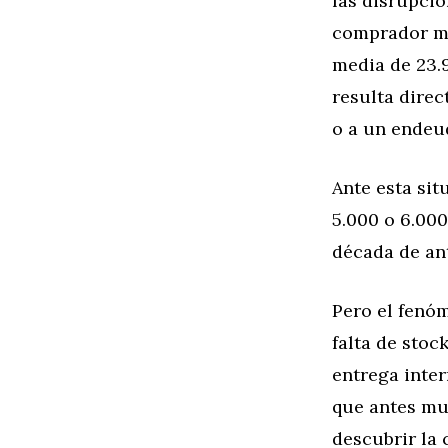
las disrupcio
comprador me
media de 23.
resulta direc
o a un endeu
Ante esta sit
5.000 o 6.00
década de an
Pero el fenóm
falta de stoc
entrega inte
que antes mu
descubrir la 