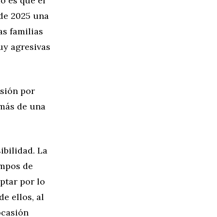
o es que el
de 2025 una
s familias
uy agresivas
asión por
 más de una
ibilidad. La
empos de
ptar por lo
 ellos, al
ocasión