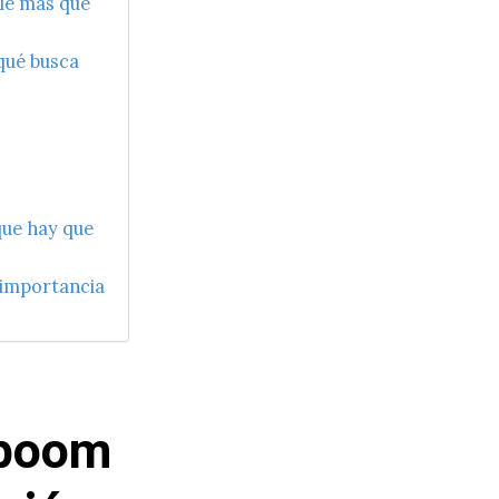
ale más que
qué busca
s
que hay que
 importancia
 boom