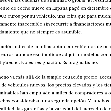
nes en las cadenas de suministro global. El resultad
dio de coche nuevo en España pagó en diciembre 
903 euros por su vehículo, una cifra que para mucha
tamente inaccesible sin recurrir a financiaciones m
damiento que no siempre es asumible.
uación, miles de familias optan por vehículos de oc
0 euros, aunque eso implique adquirir modelos con
tigüedad. No es resignación. Es pragmatismo.
eno va más allá de la simple ecuación precio-acces
k de vehículos nuevos, los precios elevados y los ti
rminables han empujado a miles de compradores a o
chos consideraban una segunda opción. Y muchos de
calidad, las garantías y la variedad del mercado de 