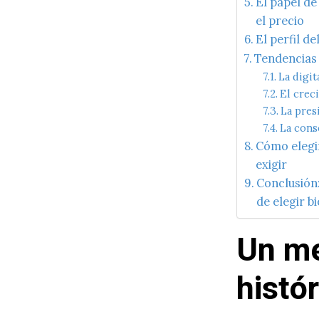
El papel de
el precio
El perfil 
Tendencias
La digi
El crec
La pres
La cons
Cómo elegi
exigir
Conclusión
de elegir b
Un m
histó