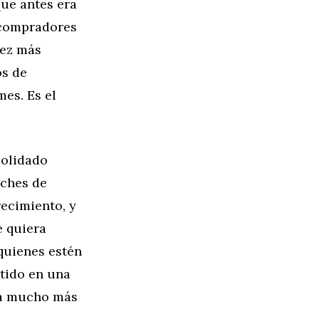
que antes era
 compradores
vez más
os de
es. Es el
solidado
oches de
ecimiento, y
e quiera
 quienes estén
tido en una
va mucho más