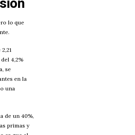
sión
ro lo que
nte.
 2,21
 del 4,2%
a, se
ntes en la
do una
ca de un 40%,
ias primas y