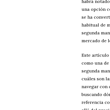
habrá notado
una opción c
se ha convert
habitual de m
segunda mano 
mercado de l
Este artícul
como una de 
segunda mano
cuáles son l
navegar con c
buscando dón
referencia c