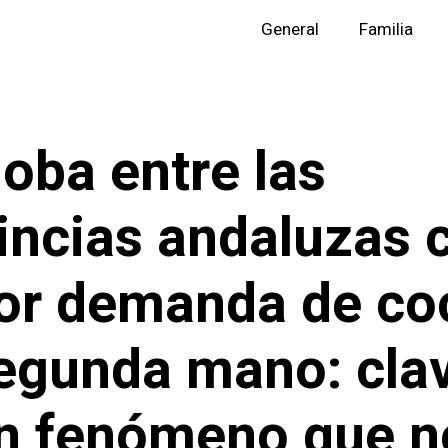
General
Familia
oba entre las
incias andaluzas 
or demanda de co
egunda mano: cla
n fenómeno que n