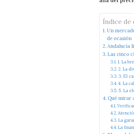
allá del preci
Índice de
Un mercado 
de ocasión
Andalucía l
Las cinco 
1. La b
2. La d
3. El c
4. La c
5. La e
Qué mirar 
Verifica
Atenció
La gara
La fina