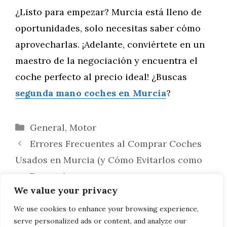
¿Listo para empezar? Murcia está lleno de
oportunidades, solo necesitas saber cómo
aprovecharlas. ¡Adelante, conviértete en un
maestro de la negociación y encuentra el
coche perfecto al precio ideal! ¿Buscas
segunda mano coches en Murcia
?
Categorías
General
,
Motor
Errores Frecuentes al Comprar Coches
Usados en Murcia (y Cómo Evitarlos como
un Experto)
We value your privacy
Guía Esencial: Cómo Detectar y Evitar
Estafas al Comprar Coches Usados en
We use cookies to enhance your browsing experience,
serve personalized ads or content, and analyze our
Murcia